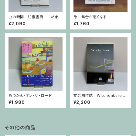
虫の時間 往復書簡 こだまと
急に具合が悪くなる
いりえ
¥2,090
¥1,760
あつかん・オン・ザ・ロード
文芸創作誌 Witchenkare ウ
ィッチンケア vol.16号
¥1,980
¥2,200
その他の商品