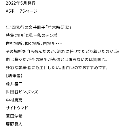
2022年5月発行
A5判 75ページ
年1回発行の文芸冊子「些末時研究」
特集：場所と私－私のテンポ
住む場所、働く場所、居場所・・・
その場所を自ら選んだのか、流れに任せてたどり着いたのか、理
由は様々だが今の場所が永遠とは限らないのは皆同じ。
多彩な執筆者にも注目したい。面白いのでおすすめです。
【執筆者】
藤井基二
世田谷ピンポンズ
中村勇亮
サイトウマド
蓑田沙希
扉野良人