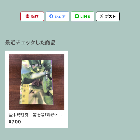
保存
シェア
LINE
ポスト
最近チェックした商品
些末時研究 第七号「場所と私
－私のテンポ」（リトルプレス）
¥700