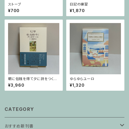
ストーブ
日記の練習
¥700
¥1,870
朝に俗銭を得て夕に詩をつく
ゆらゆらユーロ
る 木下夕爾随筆集成
¥3,960
¥1,320
CATEGORY
おすすめ新刊書