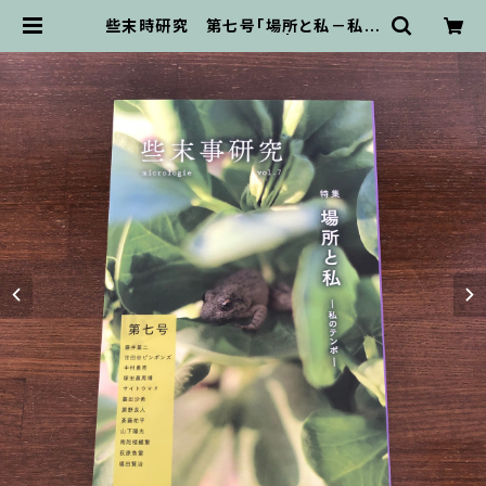
些末時研究 第七号「場所と私－私の
テンポ」（リトルプレス） | ホリデイ書
店