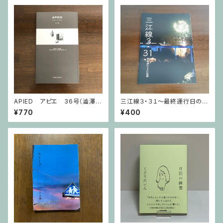
APIED アピエ 36号（澁澤龍
三江線３・３１～最終運行日の記
彦）
録
¥770
¥400