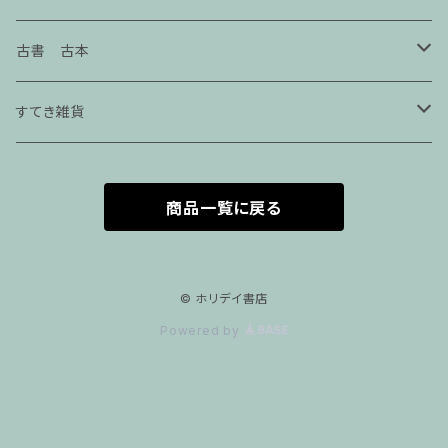
エッセイ
古書 古本
本屋の本
手芸・クラフト
すてき雑貨
仕事の本
服飾
seikosketch
商品一覧に戻る
絵本
アートブック
紙モノ雑貨.
美術展図録
アクセサリー
サブカル
インテリア
アクセサリー
© ホリデイ書店
Powered by
画集
写真集
社会
建築
マスク
クラフト
詩歌
エッセイ
ステーショナリー