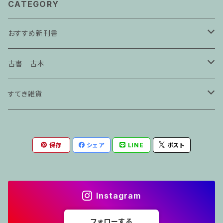
CATEGORY
おすすめ新刊書
エッセイ
古書 古本
本屋の本
手芸・クラフト
すてき雑貨
仕事の本
服飾
seikosketch
保存
シェア
LINE
ポスト
絵本
アートブック
紙モノ雑貨.
美術展図録
アクセサリー
サブカル
インテリア
アクセサリー
Instagram
画集
写真集
社会
建築
マスク
フォローする