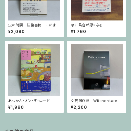
虫の時間 往復書簡 こだまと
急に具合が悪くなる
いりえ
¥2,090
¥1,760
あつかん・オン・ザ・ロード
文芸創作誌 Witchenkare ウ
ィッチンケア vol.16号
¥1,980
¥2,200