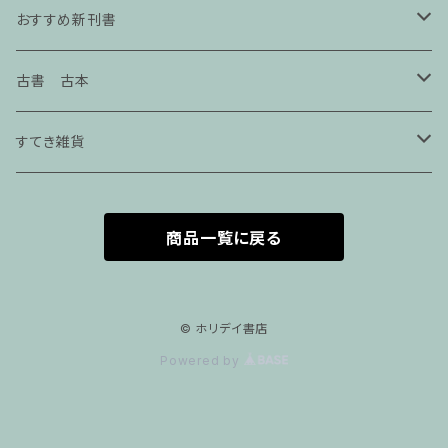
おすすめ新刊書
エッセイ
古書 古本
本屋の本
手芸・クラフト
すてき雑貨
仕事の本
服飾
seikosketch
商品一覧に戻る
絵本
アートブック
紙モノ雑貨.
美術展図録
アクセサリー
サブカル
インテリア
アクセサリー
© ホリデイ書店
Powered by
画集
写真集
社会
建築
マスク
クラフト
詩歌
エッセイ
ステーショナリー