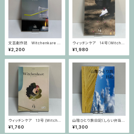
文芸創作誌 Witchenkare ウ
ウィッチンケア 14号（Witche
ィッチンケア vol.16号
nkare VOL.14）
¥2,200
¥1,980
ウィッチンケア 13号 (Witche
山陰ひとり旅日記（しらい弁当
nkare VOL.13)
著）
¥1,760
¥1,300