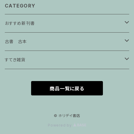
CATEGORY
おすすめ新刊書
エッセイ
古書 古本
本屋の本
手芸・クラフト
すてき雑貨
仕事の本
服飾
seikosketch
商品一覧に戻る
絵本
アートブック
紙モノ雑貨.
美術展図録
アクセサリー
サブカル
インテリア
アクセサリー
© ホリデイ書店
Powered by
画集
写真集
社会
建築
マスク