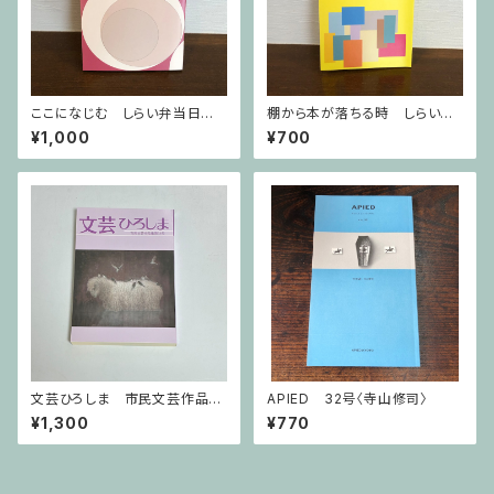
ここになじむ しらい弁当日記2
棚から本が落ちる時 しらい弁
024年4月〜9月
当日記
¥1,000
¥700
文芸ひろしま 市民文芸作品集
APIED 32号〈寺山修司〉
第34号
¥1,300
¥770