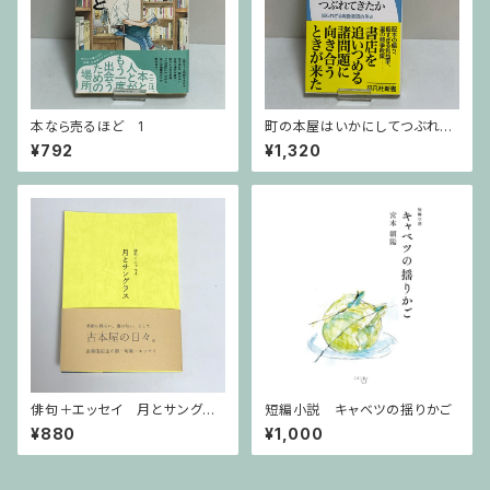
本なら売るほど 1
町の本屋はいかにしてつぶれて
きたか 知られざる戦後書店抗
¥792
¥1,320
争史
俳句＋エッセイ 月とサングラ
短編小説 キャベツの揺りかご
ス
¥880
¥1,000