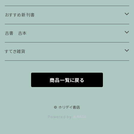
おすすめ新刊書
エッセイ
古書 古本
本屋の本
手芸・クラフト
すてき雑貨
仕事の本
服飾
seikosketch
商品一覧に戻る
絵本
アートブック
紙モノ雑貨.
美術展図録
アクセサリー
サブカル
インテリア
アクセサリー
© ホリデイ書店
Powered by
画集
写真集
社会
建築
マスク