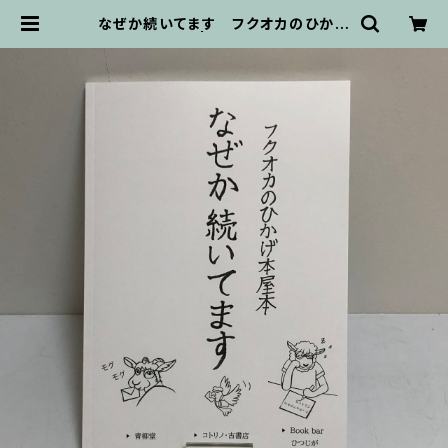
なぜか続いてます フクオカのひかげ
本屋本 | ホリデイ書店